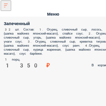
Меню
Запеченный
32 шт. Состав: 1. Огурец, сливочный сыр, лосось,
(шапка майонез японский-масаго), спайси соус. 2. Огурец
сливочный сыр, угорь, (шапка майонез японский-масаго),
унаги соус. 3. Огурец, сливочный сыр, креветка тигрова
(шапка майонез японский-масаго), соус ранч. 4.Огурец,
сливочный сыр, курица жаренная, (шапка майонез японски
масаго), соус барбекю.
1 порц.
1 350 ₽
В корзи