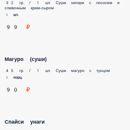
32 гр. / 1 шт. Суши нигири с лососем и сливочным крем-
сыром
1 шт.
99 ₽
Магуро (суши)
45 гр. / 1 шт. Суши магуро с тунцом
1 порц.
90 ₽
Спайси унаги