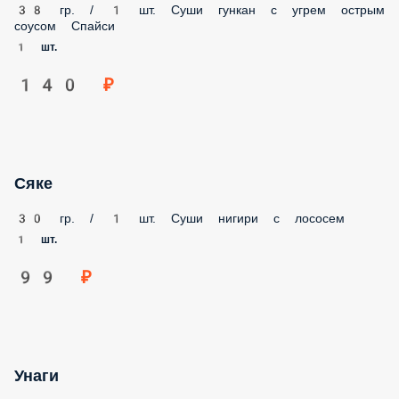
38 гр. / 1 шт. Суши гункан с угрем острым соусом Спайси
1 шт.
140 ₽
Сяке
30 гр. / 1 шт. Суши нигири с лососем
1 шт.
99 ₽
Унаги
33 г. / 1 шт. Суши нигири с копченым угрем, соусом Унаги