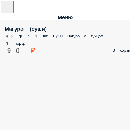
Меню
Магуро (суши)
45 гр. / 1 шт. Суши магуро с тунцом
1 порц.
90 ₽
В корзи