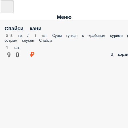
Меню
Спайси кани
38 гр. / 1 шт. Суши гункан с крабовым сурими 
острым соусом Спайси
1 шт.
90 ₽
В корзи